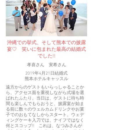
​沖縄での挙式、そして熊本での披露
宴♡ 笑いに包まれた最高の結婚式
でした!!
​孝喜さん 実希さん
2019年4月21日結婚式
​熊本ホテルキャッスル
遠方からのゲストもいらっしゃることか
ら、アクセス面を重視しながら式場を選
ばれたふたり。当日は、ゲストに待ち時
間も楽しんでもらおうと、披露宴が始ま
る前に数々のウェルカムドリンクやお菓
子でのおもてなしからスタート。ウェデ
ィングケーキ入刀では、ナイフではなく
何とスコップ!! これは、なつみさんが