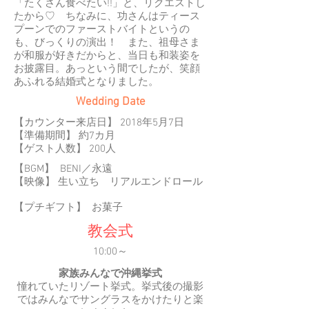
「たくさん食べたい!!」と、リクエストし
たから♡ ちなみに、功さんはティース
プーンでのファーストバイトというの
も、びっくりの演出！ また、祖母さま
が和服が好きだからと、当日も和装姿を
お披露目。あっという間でしたが、笑顔
あふれる結婚式となりました。
Wedding Date
【カウンター来店日】 2018年5月7日
​【準備期間】 約7カ月
【ゲスト人数】 200人
【BGM】 BENI／永遠
​【映像】 生い立ち リアルエンドロール
【プチギフト】 お菓子
教会式
10:00～
家族みんなで沖縄挙式
​憧れていたリゾート挙式。挙式後の撮影
ではみんなでサングラスをかけたりと楽