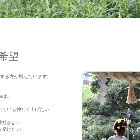
式希望
望する方が増えています。
...
っている神社で上げたい
神社がよい
を挙げたい