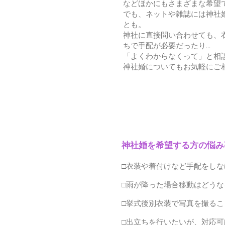
などほかにもさまざまな希望
でも、ネットや雑誌には神社
とも。
神社に直接問い合わせても、
ちで手配が必要だったり...
「よくわからなくって」と相
​神社婚についてもお気軽にご
​神社婚を希望する方の悩み
□衣装や着付けなど手配をし
□雨が降った場合移動はどうな
□挙式後別衣装で写真を撮るこ
□出立ちを行いたいが、対応可