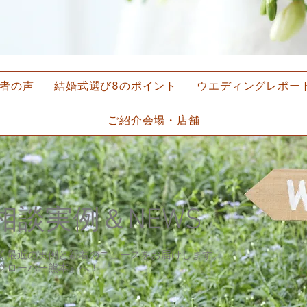
談者の声
結婚式選び8のポイント
ウエディングレポー
ご紹介会場・店舗
NEWS
ご相談実例＆
​
く最近の実例と新着のニュースをお届けします。
『クローバー熊本』へ！