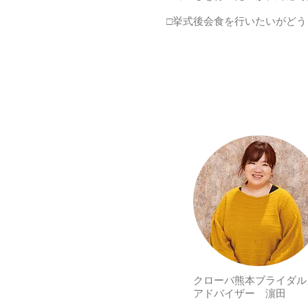
□挙式後会食を行いたいがどう
クローバ熊本ブライダル
​アドバイザー 濵田