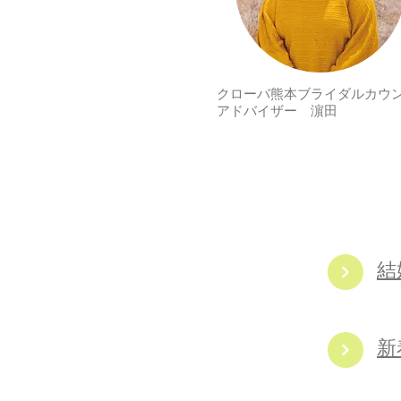
クローバ熊本ブライダルカウ
​アドバイザー 濵田
結
​