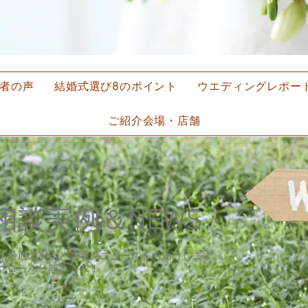
談者の声
結婚式選び8のポイント
ウエディングレポー
ご紹介会場・店舗
NEWS
ご相談実例＆
​
く最近の実例と新着のニュースをお届けします。
『クローバー熊本』へ！